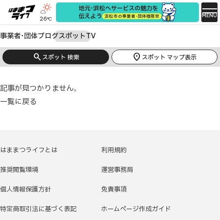
地元・浜松へサービスの魅力を
MENU
伝えよう
浜松市の事業者・団体様限定
26
°C
事業者・団体
ブログ
スポット
TV
search
location_on
スポット 検索
スポット マップ表示
記事が見つかりません。
一覧に戻る
はままつライフとは
利用規約
推奨閲覧環境
運営事務局
個人情報保護方針
免責事項
特定商取引法に基づく表記
ホームページ作成ガイド