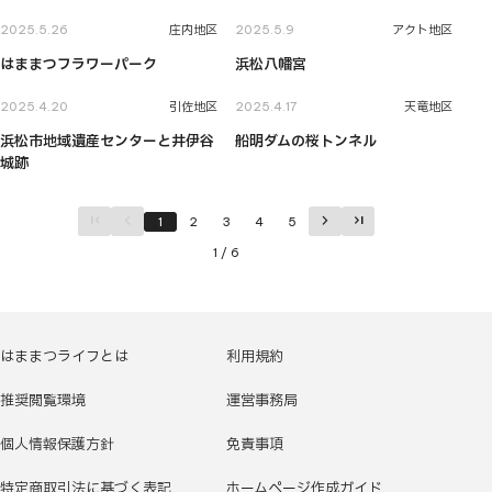
2025.5.26
庄内地区
2025.5.9
アクト地区
はままつフラワーパーク
浜松八幡宮
2025.4.20
引佐地区
2025.4.17
天竜地区
浜松市地域遺産センターと井伊谷
船明ダムの桜トンネル
城跡
first_page
chevron_left
chevron_right
last_page
1
2
3
4
5
1
/
6
はままつライフとは
利用規約
推奨閲覧環境
運営事務局
個人情報保護方針
免責事項
特定商取引法に基づく表記
ホームページ作成ガイド