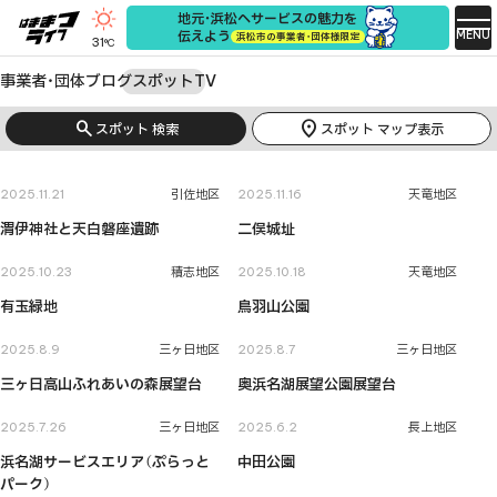
地元・浜松へサービスの魅力を
MENU
伝えよう
浜松市の事業者・団体様限定
31
°C
事業者・団体
ブログ
スポット
TV
search
location_on
スポット 検索
スポット マップ表示
2025.11.21
引佐地区
2025.11.16
天竜地区
渭伊神社と天白磐座遺跡
二俣城址
2025.10.23
積志地区
2025.10.18
天竜地区
有玉緑地
鳥羽山公園
2025.8.9
三ヶ日地区
2025.8.7
三ヶ日地区
三ヶ日高山ふれあいの森展望台
奥浜名湖展望公園展望台
2025.7.26
三ヶ日地区
2025.6.2
長上地区
浜名湖サービスエリア（ぷらっと
中田公園
パーク）