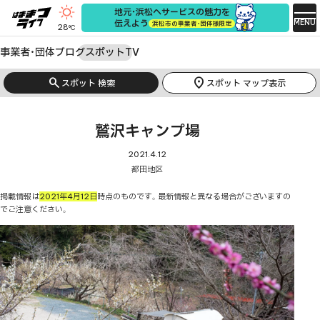
地元・浜松へサービスの魅力を
MENU
伝えよう
浜松市の事業者・団体様限定
28
°C
事業者・団体
ブログ
スポット
TV
search
location_on
スポット 検索
スポット マップ表示
鷲沢キャンプ場
2021.4.12
都田地区
掲載情報は
2021年4月12日
時点のものです。最新情報と異なる場合がございますの
でご注意ください。