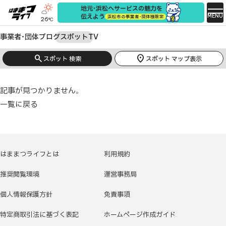
地元・浜松へサービスの魅力を
MENU
伝えよう
浜松市の事業者・団体様限定
26
°C
事業者・団体
ブログ
スポット
TV
search
location_on
スポット 検索
スポット マップ表示
記事が見つかりません。
一覧に戻る
はままつライフとは
利用規約
推奨閲覧環境
運営事務局
個人情報保護方針
免責事項
特定商取引法に基づく表記
ホームページ作成ガイド